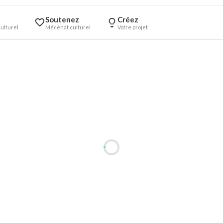
Soutenez
Créez
ulturel
Mécénat culturel
Votre projet