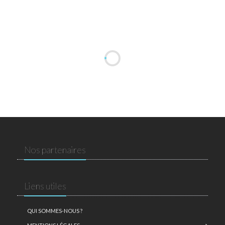
Nos partenaires
Liens utiles
QUI SOMMES-NOUS ?