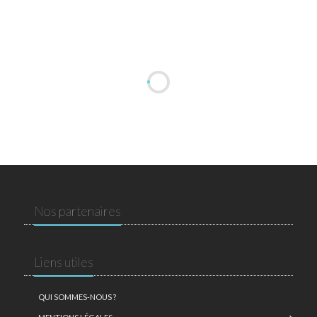
Nos partenaires
Liens utiles
QUI SOMMES-NOUS ?