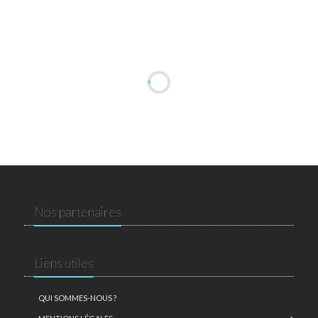
Nos partenaires
Liens utiles
QUI SOMMES-NOUS ?