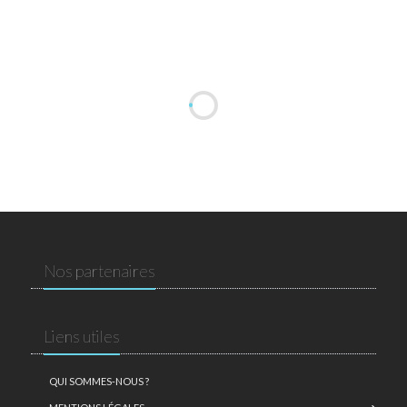
Nos partenaires
Liens utiles
QUI SOMMES-NOUS ?