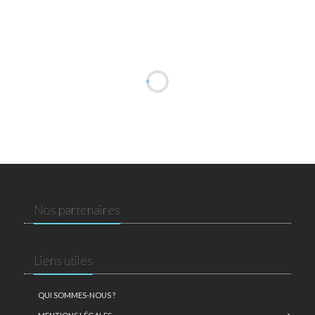
Nos partenaires
Liens utiles
QUI SOMMES-NOUS ?