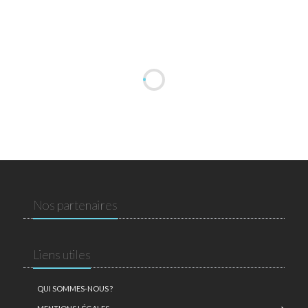
Nos partenaires
Liens utiles
QUI SOMMES-NOUS ?