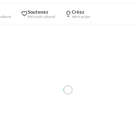
Soutenez
Créez
ulturel
Mécénat culturel
Votre projet