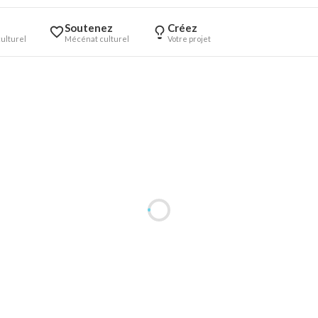
Soutenez
Créez
ulturel
Mécénat culturel
Votre projet