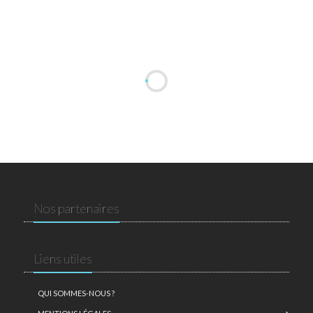
Nos partenaires
Liens utiles
QUI SOMMES-NOUS ?