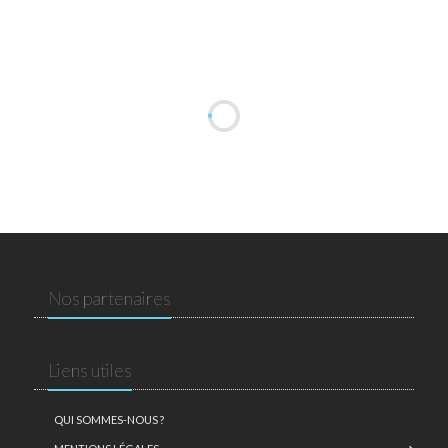
Nos partenaires
Liens utiles
QUI SOMMES-NOUS ?