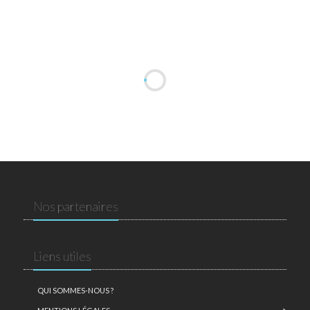
Nos partenaires
Liens utiles
QUI SOMMES-NOUS ?