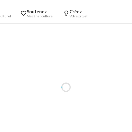
Soutenez
Créez
ulturel
Mécénat culturel
Votre projet