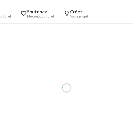
Soutenez
Créez
ulturel
Mécénat culturel
Votre projet