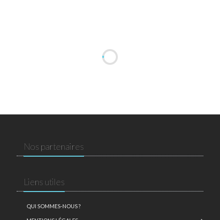
Nos partenaires
Liens utiles
QUI SOMMES-NOUS ?