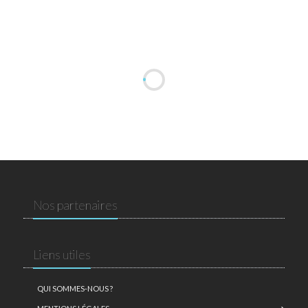
Nos partenaires
Liens utiles
QUI SOMMES-NOUS ?