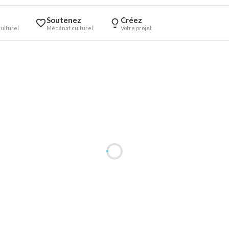
Soutenez
Créez
ulturel
Mécénat culturel
Votre projet