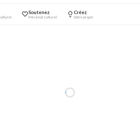
Soutenez
Créez
ulturel
Mécénat culturel
Votre projet