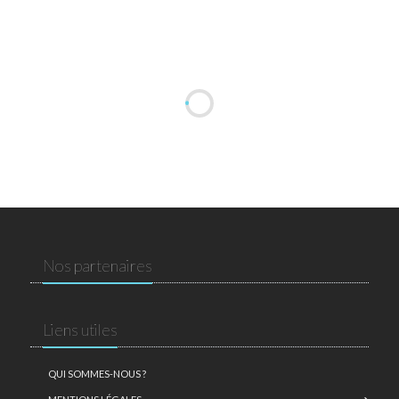
Nos partenaires
Liens utiles
QUI SOMMES-NOUS ?