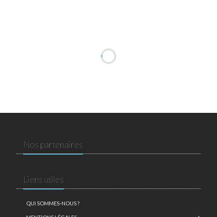
Nos partenaires
Liens utiles
QUI SOMMES-NOUS ?