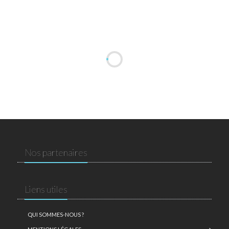
Nos partenaires
Liens utiles
QUI SOMMES-NOUS ?