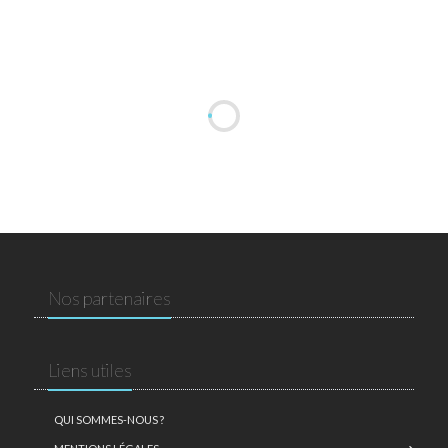
Nos partenaires
Liens utiles
QUI SOMMES-NOUS ?