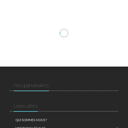
Nos partenaires
Liens utiles
QUI SOMMES-NOUS ?