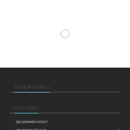
Nos partenaires
Liens utiles
QUI SOMMES-NOUS ?