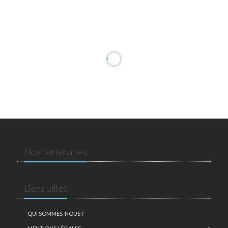
Nos partenaires
Liens utiles
QUI SOMMES-NOUS ?