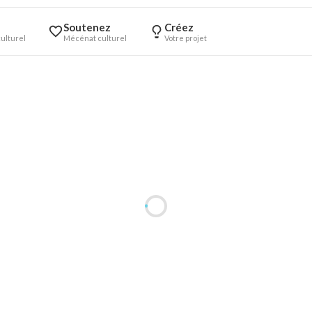
Soutenez
Créez
ulturel
Mécénat culturel
Votre projet