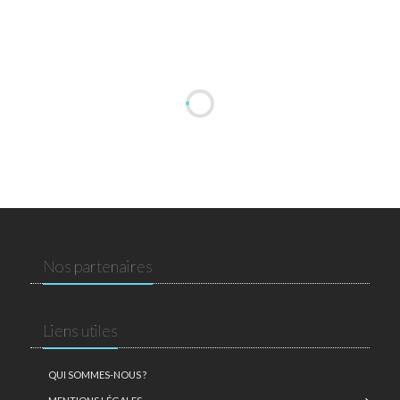
Nos partenaires
Liens utiles
QUI SOMMES-NOUS ?