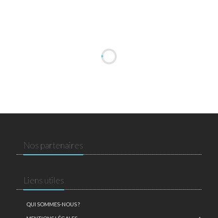
Nos partenaires
Liens utiles
QUI SOMMES-NOUS ?