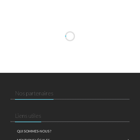
Nos partenaires
Liens utiles
QUI SOMMES-NOUS ?