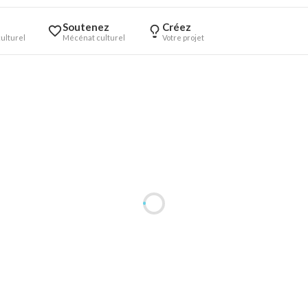
Soutenez
Créez
ulturel
Mécénat culturel
Votre projet