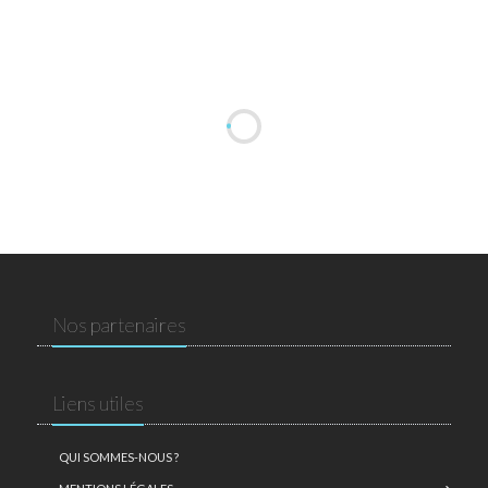
Nos partenaires
Liens utiles
QUI SOMMES-NOUS ?