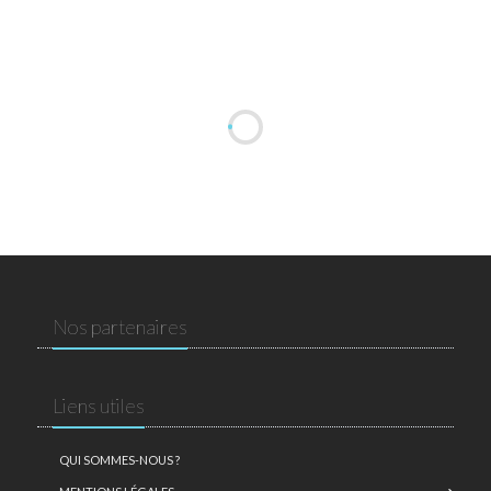
Nos partenaires
Liens utiles
QUI SOMMES-NOUS ?