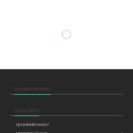
Nos partenaires
Liens utiles
QUI SOMMES-NOUS ?