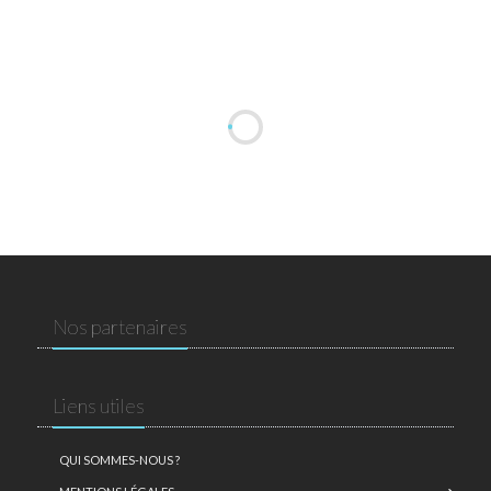
Nos partenaires
Liens utiles
QUI SOMMES-NOUS ?