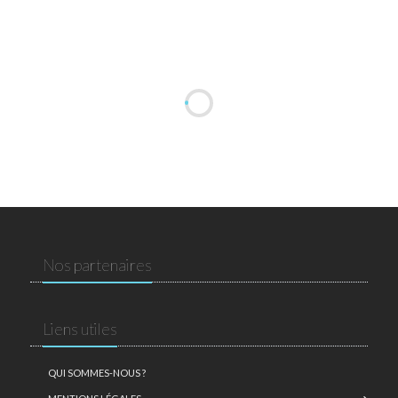
Nos partenaires
Liens utiles
QUI SOMMES-NOUS ?