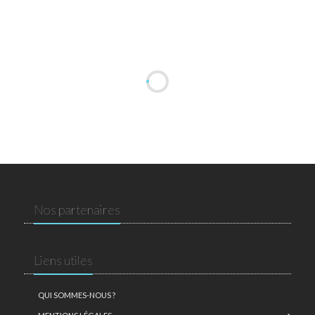
Nos partenaires
Liens utiles
QUI SOMMES-NOUS ?