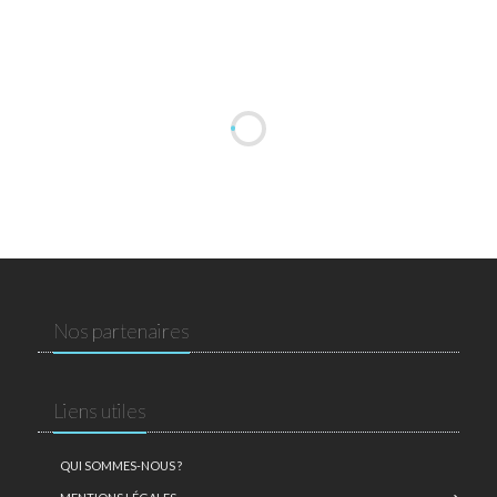
Nos partenaires
Liens utiles
QUI SOMMES-NOUS ?