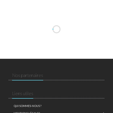
Nos partenaires
Liens utiles
QUI SOMMES-NOUS ?