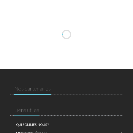
Nos partenaires
Liens utiles
QUI SOMMES-NOUS ?