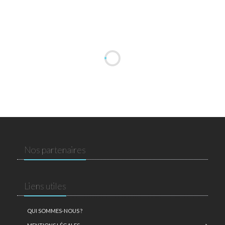
Nos partenaires
Liens utiles
QUI SOMMES-NOUS ?