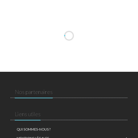
Nos partenaires
Liens utiles
QUI SOMMES-NOUS ?