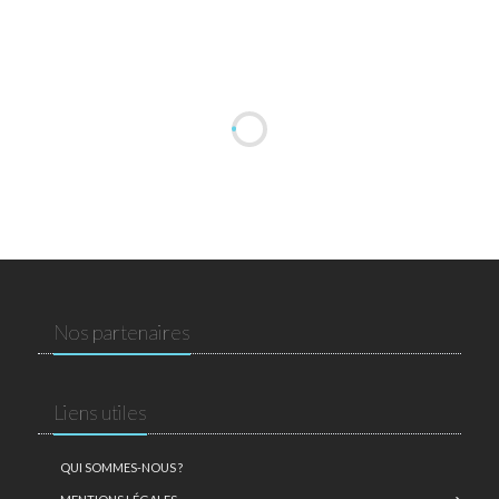
Nos partenaires
Liens utiles
QUI SOMMES-NOUS ?