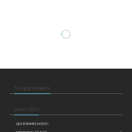
Nos partenaires
Liens utiles
QUI SOMMES-NOUS ?