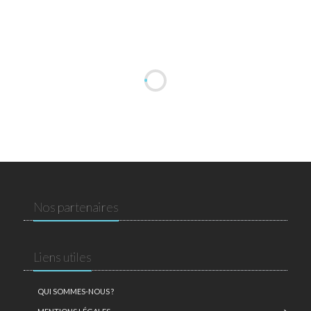
Nos partenaires
Liens utiles
QUI SOMMES-NOUS ?