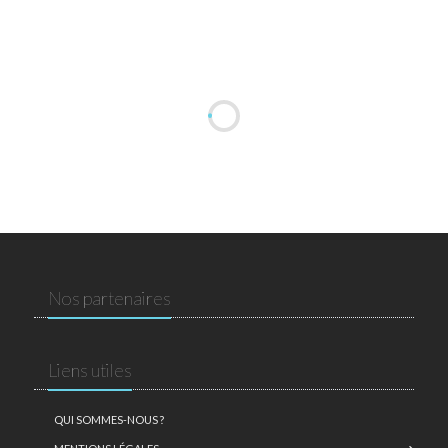
Nos partenaires
Liens utiles
QUI SOMMES-NOUS ?