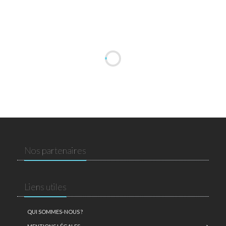
Nos partenaires
Liens utiles
QUI SOMMES-NOUS ?