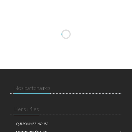
Nos partenaires
Liens utiles
QUI SOMMES-NOUS ?