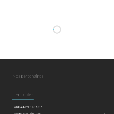
Nos partenaires
Liens utiles
QUI SOMMES-NOUS ?