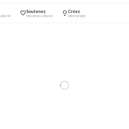
Soutenez
Créez
ulturel
Mécénat culturel
Votre projet