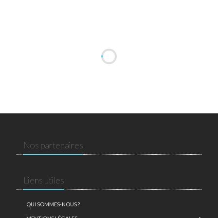
Nos partenaires
Liens utiles
QUI SOMMES-NOUS ?